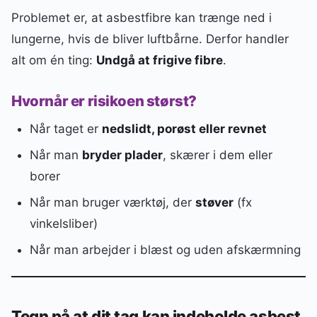
Problemet er, at asbestfibre kan trænge ned i
lungerne, hvis de bliver luftbårne. Derfor handler
alt om én ting:
Undgå at frigive fibre
.
Hvornår er risikoen størst?
Når taget er
nedslidt, porøst eller revnet
Når man
bryder plader
, skærer i dem eller
borer
Når man bruger værktøj, der
støver
(fx
vinkelsliber)
Når man arbejder i blæst og uden afskærmning
Tegn på at dit tag kan indeholde asbest