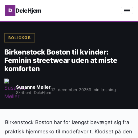
DeleHjem
BOLIGKØB
Birkenstock Boston til kvinder:
Feminin streetwear uden at miste
komforten
Susanne Møller
12. december 2025
9 min læsning
Skribent, DeleHjem
Birkenstock Boston har for længst bevæget sig fra
praktisk hjemmesko til modefavorit. Klodset på den