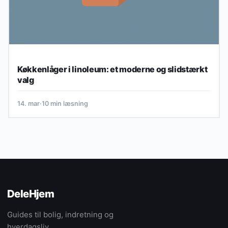
Køkkenlåger i linoleum: et moderne og slidstærkt
valg
14. mar
·
10 min læsning
DeleHjem
Guides til bolig, indretning og
hverdagsliv