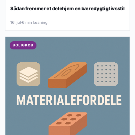
BOLIGKØB
Sådan fremmer et delehjem en bæredygtig livsstil
16. jul
·
6 min læsning
BOLIGKØB