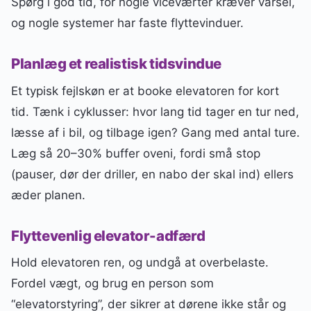
Spørg i god tid, for nogle viceværter kræver varsel,
og nogle systemer har faste flyttevinduer.
Planlæg et realistisk tidsvindue
Et typisk fejlskøn er at booke elevatoren for kort
tid. Tænk i cyklusser: hvor lang tid tager en tur ned,
læsse af i bil, og tilbage igen? Gang med antal ture.
Læg så 20–30% buffer oveni, fordi små stop
(pauser, dør der driller, en nabo der skal ind) ellers
æder planen.
Flyttevenlig elevator-adfærd
Hold elevatoren ren, og undgå at overbelaste.
Fordel vægt, og brug en person som
“elevatorstyring”, der sikrer at dørene ikke står og