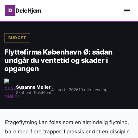
DeleHjem
BUDGET
Flyttefirma København Ø: sådan
undgår du ventetid og skader i
opgangen
Susanne Møller
4. marts 2026
10 min læsning
Skribent, DeleHjem
Etageflytning kan føles som en almindelig flytning,
bare med flere trapper. I praksis er det en disciplin