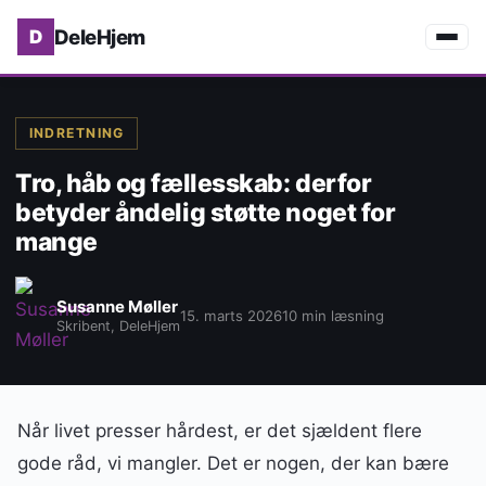
DeleHjem
INDRETNING
Tro, håb og fællesskab: derfor
betyder åndelig støtte noget for
mange
Susanne Møller
15. marts 2026
10 min læsning
Skribent, DeleHjem
Når livet presser hårdest, er det sjældent flere
gode råd, vi mangler. Det er nogen, der kan bære