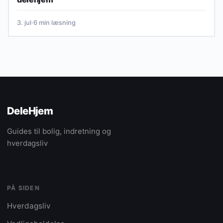
3. jul
·
6 min læsning
DeleHjem
Guides til bolig, indretning og
hverdagsliv
PÅ SIDEN
Hverdagsliv